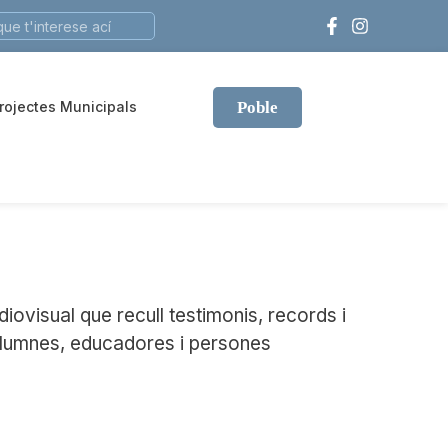
rojectes Municipals
Poble
iovisual que recull testimonis, records i
xalumnes, educadores i persones