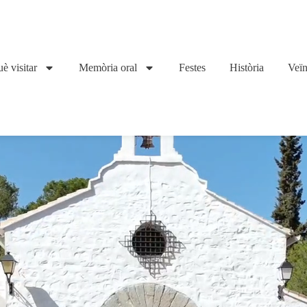
è visitar
Memòria oral
Festes
Història
Veïn