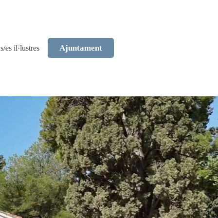
Ajuntament
s/es il·lustres