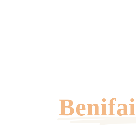
oneix
Benifa