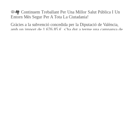
🦠🏘️ Continuem Treballant Per Una Millor Salut Pública I Un
Entorn Més Segur Per A Tota La Ciutadania!
Gràcies a la subvenció concedida per la Diputació de València,
amb un import de 1.676,85 €, s’ha dut a terme una campanya de
desratització, desinsectació i desinfecció en edificis municipals
🐱💚 Continuem Treballant Pel Benestar Animal Del Nostre
Municipi!
Gràcies a la subvenció concedida per la Diputació de València,
amb un import de 2.378,15 €, hem pogut adquirir nou material
destinat a la gestió i protecció de les colònies
🚨🌿 Preparant El Nostre Municipi Per A Fer Front A Possibles
Emergències I Fenòmens Naturals Adversos!
Gràcies a la subvenció concedida per la Diputació de València,
amb un import de 71.655,52 €, continuem millorant els recursos i
la seguretat del poble per a protegir les persones