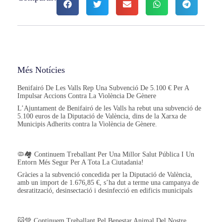
Més Notícies
Benifairó De Les Valls Rep Una Subvenció De 5.100 € Per A
Impulsar Accions Contra La Violència De Gènere
L’Ajuntament de Benifairó de les Valls ha rebut una subvenció de
5.100 euros de la Diputació de València, dins de la Xarxa de
Municipis Adherits contra la Violència de Gènere.
🦠🏘️ Continuem Treballant Per Una Millor Salut Pública I Un
Entorn Més Segur Per A Tota La Ciutadania!
Gràcies a la subvenció concedida per la Diputació de València,
amb un import de 1.676,85 €, s’ha dut a terme una campanya de
desratització, desinsectació i desinfecció en edificis municipals
🐱💚 Continuem Treballant Pel Benestar Animal Del Nostre