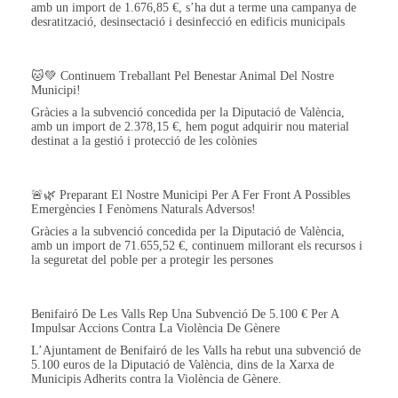
amb un import de 1.676,85 €, s’ha dut a terme una campanya de
desratització, desinsectació i desinfecció en edificis municipals
🐱💚 Continuem Treballant Pel Benestar Animal Del Nostre
Municipi!
Gràcies a la subvenció concedida per la Diputació de València,
amb un import de 2.378,15 €, hem pogut adquirir nou material
destinat a la gestió i protecció de les colònies
🚨🌿 Preparant El Nostre Municipi Per A Fer Front A Possibles
Emergències I Fenòmens Naturals Adversos!
Gràcies a la subvenció concedida per la Diputació de València,
amb un import de 71.655,52 €, continuem millorant els recursos i
la seguretat del poble per a protegir les persones
Benifairó De Les Valls Rep Una Subvenció De 5.100 € Per A
Impulsar Accions Contra La Violència De Gènere
L’Ajuntament de Benifairó de les Valls ha rebut una subvenció de
5.100 euros de la Diputació de València, dins de la Xarxa de
Municipis Adherits contra la Violència de Gènere.