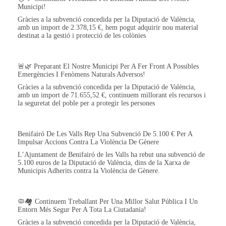
Municipi!
Gràcies a la subvenció concedida per la Diputació de València,
amb un import de 2.378,15 €, hem pogut adquirir nou material
destinat a la gestió i protecció de les colònies
🚨🌿 Preparant El Nostre Municipi Per A Fer Front A Possibles
Emergències I Fenòmens Naturals Adversos!
Gràcies a la subvenció concedida per la Diputació de València,
amb un import de 71.655,52 €, continuem millorant els recursos i
la seguretat del poble per a protegir les persones
Benifairó De Les Valls Rep Una Subvenció De 5.100 € Per A
Impulsar Accions Contra La Violència De Gènere
L’Ajuntament de Benifairó de les Valls ha rebut una subvenció de
5.100 euros de la Diputació de València, dins de la Xarxa de
Municipis Adherits contra la Violència de Gènere.
🦠🏘️ Continuem Treballant Per Una Millor Salut Pública I Un
Entorn Més Segur Per A Tota La Ciutadania!
Gràcies a la subvenció concedida per la Diputació de València,