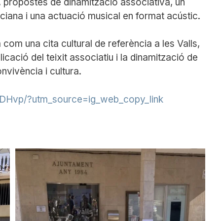
s, propostes de dinamització associativa, un
ciana i una actuació musical en format acústic.
 com una cita cultural de referència a les Valls,
icació del teixit associatiu i la dinamització de
nvivència i cultura.
dDHvp/?utm_source=ig_web_copy_link