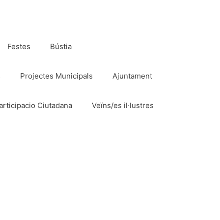
Festes
Bústia
s
Projectes Municipals
Ajuntament
articipacio Ciutadana
Veïns/es il·lustres