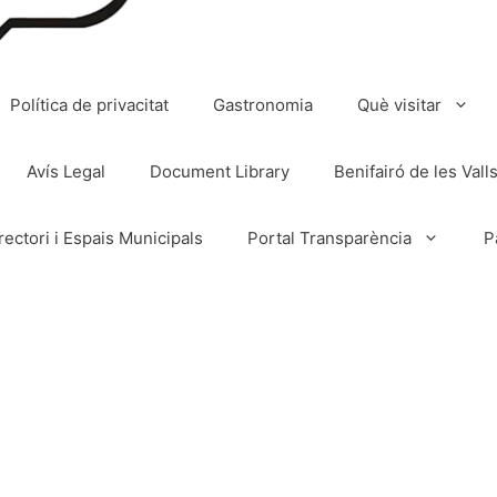
Política de privacitat
Gastronomia
Què visitar
Avís Legal
Document Library
Benifairó de les Vall
rectori i Espais Municipals
Portal Transparència
P